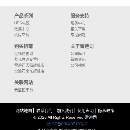
产品系列
服务支持
UPS电源
服务中心
数据中心
相关下载
机房空调
常见问题
购买指南
关于雷迪司
经销商查询
公司简介
蓝光数码专营店
新闻资讯
雷迪司天猫旗舰店
公司视频
雷迪司京东旗舰店
关联网站
云监控平台
网站地图
联系我们
加入我们
使用声明
隐私政策
©
2026 All Rights Reserved
雷迪司
浙ICP备09040710号-6