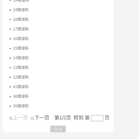
1A错误码
19错误码
18错误码
17错误码
16错误码
15错误码
14错误码
13错误码
12错误码
41错误码
36错误码
35错误码
上一页
下一页
第1/2页
转到 第
页